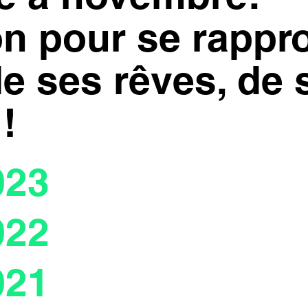
n pour se rappr
de ses rêves, de 
!
023
022
021