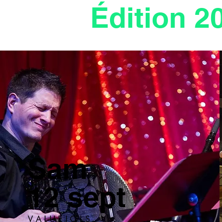
Édition 2
Sam
12 sept
V A L U E J O L S