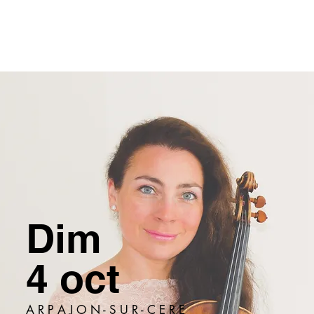
Dim
4 oct
A R P A J O N - S U R - C E R E