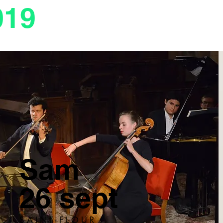
019
Sam
26 sept
S A I N T - F L O U R