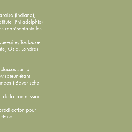
raiso (Indiana),
itute (Philadelphie)
es représentants les
quevaire, Toulouse-
te, Oslo, Londres,
lasses sur la
visateur étant
mandes ( Bayerische
t de la commission
rédilection pour
itique