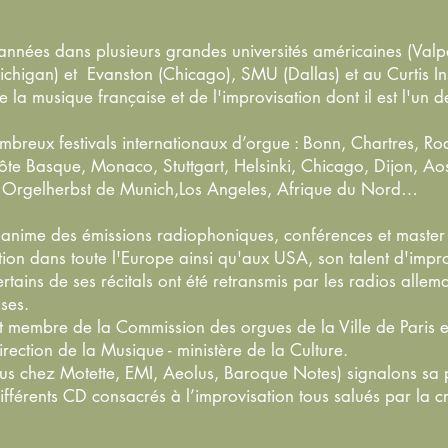
nnées dans plusieurs grandes universités américaines (Valpa
ichigan) et Evanston (Chicago), SMU (Dallas) et au Curtis Inst
 la musique française et de l'improvisation dont il est l'un d
nombreux festivals internationaux d’orgue : Bonn, Chartres, Ro
e Basque, Monaco, Stuttgart, Helsinki, Chicago, Dijon, Aos
, Orgelherbst de Munich,Los Angeles, Afrique du Nord…
anime des émissions radiophoniques, conférences et master c
ion dans toute l'Europe ainsi qu'aux USA, son talent d'impro
tains de ses récitals ont été retransmis par les radios alle
ses.
membre de la Commission des orgues de la Ville de Paris e
ection de la Musique - ministère de la Culture.
s chez Motette, EMI, Aeolus, Baroque Notes) signalons sa p
ifférents CD consacrés à l’improvisation tous salués par la cr