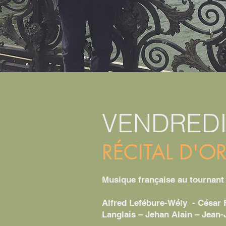
VENDREDI
RÉCITAL D'
Musique française au tournan
Alfred Lefébure-Wély - César F
Langlais – Jehan Alain – Jean