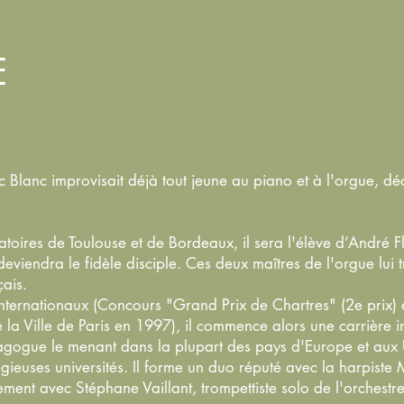
E
 Blanc improvisait déjà tout jeune au piano et à l'orgue, dé
res de Toulouse et de Bordeaux, il sera l'élève d’André Fl
eviendra le fidèle disciple. Ces deux maîtres de l'orgue lui t
çais.
ternationaux (Concours "Grand Prix de Chartres" (2e prix)
 la Ville de Paris en 1997), il commence alors une carrière i
dagogue le menant dans la plupart des pays d'Europe et aux
igieuses universités. Il forme un duo réputé avec la harpiste 
ement avec Stéphane Vaillant, trompettiste solo de l'orchest